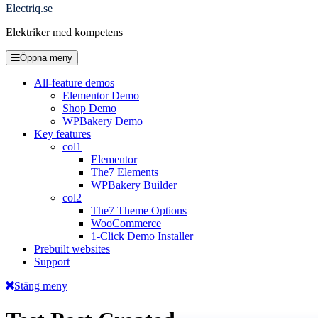
Electriq.se
Elektriker med kompetens
Öppna meny
All-feature demos
Elementor Demo
Shop Demo
WPBakery Demo
Key features
col1
Elementor
The7 Elements
WPBakery Builder
col2
The7 Theme Options
WooCommerce
1-Click Demo Installer
Prebuilt websites
Support
Stäng meny