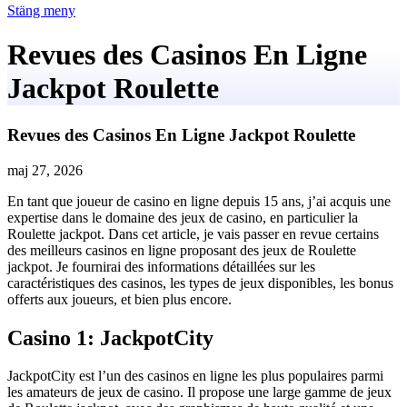
Stäng meny
Revues des Casinos En Ligne
Jackpot Roulette
Revues des Casinos En Ligne Jackpot Roulette
maj 27, 2026
En tant que joueur de casino en ligne depuis 15 ans, j’ai acquis une
expertise dans le domaine des jeux de casino, en particulier la
Roulette jackpot. Dans cet article, je vais passer en revue certains
des meilleurs casinos en ligne proposant des jeux de Roulette
jackpot. Je fournirai des informations détaillées sur les
caractéristiques des casinos,
les types de jeux disponibles, les bonus
offerts aux joueurs, et bien plus encore.
Casino 1: JackpotCity
JackpotCity est l’un des casinos en ligne les plus populaires parmi
les amateurs de jeux de casino. Il propose une large gamme de jeux