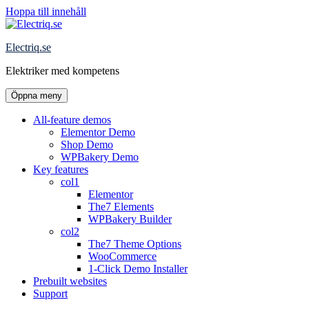
Hoppa till innehåll
Electriq.se
Elektriker med kompetens
Öppna meny
All-feature demos
Elementor Demo
Shop Demo
WPBakery Demo
Key features
col1
Elementor
The7 Elements
WPBakery Builder
col2
The7 Theme Options
WooCommerce
1-Click Demo Installer
Prebuilt websites
Support